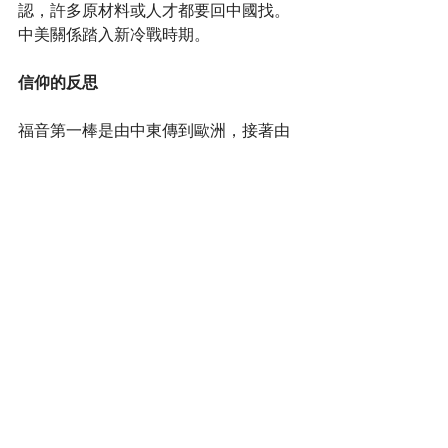
認，許多原材料或人才都要回中國找。
中美關係踏入新冷戰時期。
信仰的反思
福音第一棒是由中東傳到歐洲，接著由
歐洲到美洲，由美洲到亞洲。在感謝西
方宣教士愛中國人的心的時候，我們要
接過福音的第四棒，把福音從亞洲傳回
耶路撒冷。
我們的上一代經歷中國的苦難, 有好些在
文革時被逼迫的信徒，學效基督，原諒
曾逼害他們的人，繼續作福音的和平使
者。今天香港的信徒面對移民的挣扎，
要知道今天的平安不是在環境裡，而是
在主手中。不論去或留，要帶著使命，
以自己的生命見證基督，並要常常為中
國祈禱，守望中國。