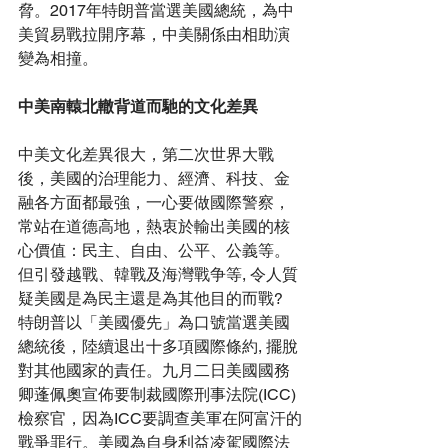
脅。2017年特朗普當選美國總統，為中
美貿易戰拉開序幕，中美關係由相助演
變為相撞。
中美南轅北轍背道而馳的文化差異
中美文化差異很大，第二次世界大戰
後，美國的治理能力、經濟、科技、金
融各方面都最強，一心要做國際警察，
常站在道德高地，熱衷於輸出美國的核
心價值：民主、自由、公平、公義等。
但引發越戰、韓戰及海灣戰争等, 令人質
疑美國是為民主還是為其他目的而戰? 
特朗普以「美國優先」為口號當選美國
總統後，陸續退出十多項國際條約, 擺脫
對其他國家的責任。九月二日美國國務
卿蓬佩奧宣佈要制裁國際刑事法院(ICC) 
檢察官，因為ICC要調查美軍在阿富汗的
戰爭罪行。美國為自身利益凌駕國際法