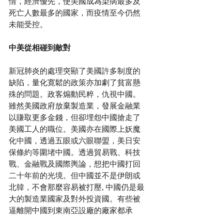
情，經濟優先，使美國成為染病最多及
死亡人數最多的國家，而疫情至今仍然
未能受控。
中美從相碰到敵對
新冠肺炎的處理突顯了美國許多制度的
缺陷，量化寛鬆的政策亦加劇了貧富懸
殊的問題。政客煽動民粹，仇視中國。
雖然美國政府放棄製造業，發展金融業
以賺取更多金錢，但卻埋怨中國搶走了
美國工人的職位。美國亦在國際上妖魔
化中國，透過五眼或六眼聯盟，美日安
保條約等圍堵中國。透過貿易戰、科技
戰、金融戰及國際輿論，想把中國打回
二十年前的光境。但中國並不是伊朗或
北韓，不會那麼容易被打壓, 中國仍是最
大的製造業國家及對外投資國。有些被
逼離開中國到東南亞設廠的廠家都承