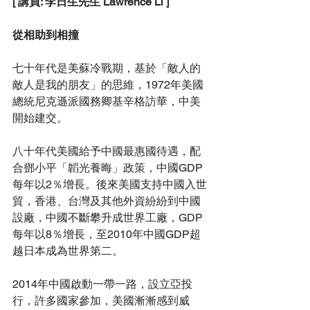
[ 
講員: 
李日生
先生
 Lawrence Li ]
從相助到相撞
七十年代是美蘇冷戰期，基於「敵人的
敵人是我的朋友」的思維，1972年美國
總統尼克遜派國務卿基辛格訪華，中美
開始建交。
八十年代美國給予中國最惠國待遇，配
合鄧小平「韜光養晦」政策，中國GDP
每年以2％增長。後來美國支持中國入世
貿，香港、台灣及其他外資紛紛到中國
設廠，中國不斷攀升成世界工廠，GDP
每年以8％增長，至2010年中國GDP超
越日本成為世界第二。
2014年中國啟動一帶一路，設立亞投
行，許多國家參加，美國漸漸感到威