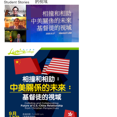
的視域 
Student Stories
Library Books
Faculty Features
Sermon Series