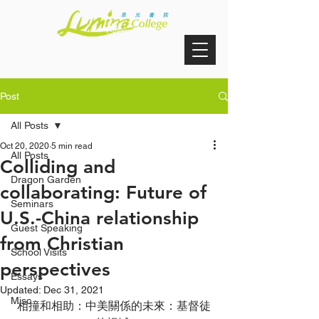
Post
All Posts
Oct 20, 2020
5 min read
All Posts
Colliding and
Dragon Garden
collaborating: Future of
Seminars
U.S.-China relationship
Guest Speaking
from Christian
School Visits
perspectives
Essays
Updated:
Dec 31, 2021
Misc
相撞和相助：中美關係的未來：基督徒