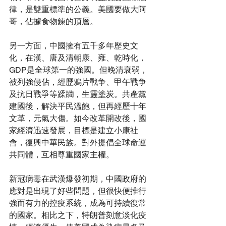
律，是雙重標準的公義。美國要做大阿
哥，佔據食物鍊的頂層。
另一方面，中國擁有五千多年歷史文
化，在漢、唐及清朝康、雍、乾時化，
GDP是全球第一的強國。但晚清衰弱，
被列強侵佔，經歷鴉片戰争、甲午戰争
及抗日戰爭等蹂躪，生靈塗炭。共產黨
建國後，解決平民溫飽，但再經歷十年
文革，元氣大傷。如今改革開改後，國
家經濟迅速發展，目標是建立小康社
會，復興中華民族。對外提倡全球命運
共同體，互相尊重國家主權。
新冠病毒在武漢爆發初期，中國政府的
應對是出現了好些問題，但很快便推行
強而有力的控疫系統，成為可持續復常
的國家。相比之下，特朗普刻意淡化疫