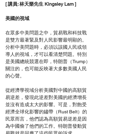
[ 
講員: 
林天樂
先生
 Kingsley Lam ]
美國的視域
在眾多中美問題之中，貿易戰和科技戰
是雙方最著緊及對人民影響最明顯的。
分析中美問題時，必須以該國人民或領
導人的視域，才可以看清楚問題。特別
是美國總統競選在即，特朗普（Trump）
關注的，也可能反映著大多數美國人民
的心聲。
從經濟學視域分析美國對中國的高額貿
易逆差，發現此逆差對美國的經濟增長
並沒有造成太大的影響。可是，對飽受
經濟全球化影響的鏽帶（Rust Belt）的
民眾而言，他們認為高額貿易逆差是因
為中國偷了他們的工作。特朗普發動貿
易戰就是回應了這些民眾的訴求。