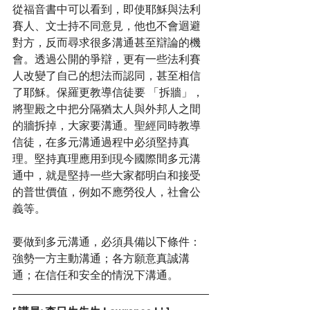
從福音書中可以看到，即使耶穌與法利
賽人、文士持不同意見，他也不會迴避
對方，反而尋求很多溝通甚至辯論的機
會。透過公開的爭辯，更有一些法利賽
人改變了自己的想法而認同，甚至相信
了耶穌。保羅更教導信徒要 「拆牆」，
將聖殿之中把分隔猶太人與外邦人之間
的牆拆掉，大家要溝通。聖經同時教導
信徒，在多元溝通過程中必須堅持真
理。堅持真理應用到現今國際間多元溝
通中，就是堅持一些大家都明白和接受
的普世價值，例如不應勞役人，社會公
義等。
要做到多元溝通，必須具備以下條件：
強勢一方主動溝通；各方願意真誠溝
通；在信任和安全的情況下溝通。