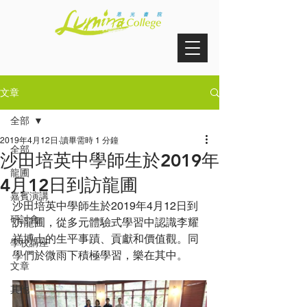
文章
全部
2019年4月12日
讀畢需時 1 分鐘
全部
沙田培英中學師生於2019年
龍圃
4月12日到訪龍圃
嘉賓演講
沙田培英中學師生於2019年4月12日到
研討會
訪龍圃，從多元體驗式學習中認識李耀
祥博士的生平事蹟、貢獻和價值觀。同
學校講座
學們於微雨下積極學習，樂在其中。
文章
其他