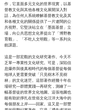
作，它直面多元文化的世界現實，以基
督教文化與其他各種文化展開深入對
話，為任何人系統瞭解基督教文化及其
和各種文化的關係提供了一片遼闊的公
共視野。它堅決站立在「墨面基督」立
場，向公共思想文化界提出了「博野教
育觀」、「不吃人文明觀」等一系列尖
銳課題。
這是一部宏觀的文化研究著作。今天不
乏單一專業性文化研究。可是，深陷信
息爆炸與後真相時代的每個基督徒每個
地球人更需要突破「只見樹木不見樹
林」的文化迷茫。這部著作經幾十年在
場研究—群體實踐—再研究，測繪了一
幅基督徒的世界文化地圖。這張地圖也
能有助於掙扎在世俗文化汪洋大海中的
每個朋友上岸——回家。這又是一部豐
厚的田野紀實著作。它是「禮失求諸於