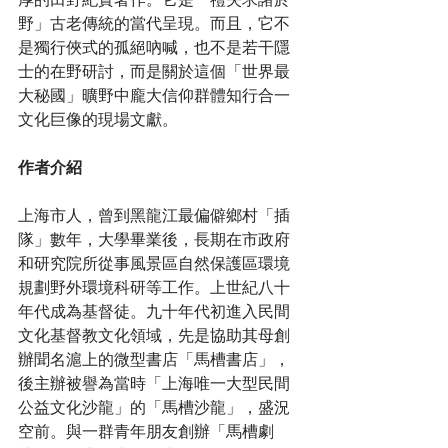
野」古老傳統的當代呈現。而且，它不
是獨行俠式的孤絕吶喊，也不是若干隱
士的在野研討，而是關於這個「世界最
大秘國」曠野中龐大信仰群體知行合一
文化巨像的現場文獻。
作者介紹
上海市人，曾到黑龍江最偏僻鄉村「插
隊」數年，大學畢業後，長期在市政府
和研究院所從事風景區自然保護區環境
規劃野外環境科研等工作。上世紀八十
年代成為基督徒。九十年代初進入民間
文化基督教文化領域，先是協助其母創
辦聞名滬上的微型書店「馬槽書店」，
後主辦被譽為當時「上海唯一大型民間
公益文化沙龍」的「馬槽沙龍」，盛況
空前。與一群青年朋友創辦「馬槽劇