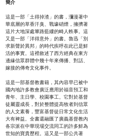
簡介
這是一部「土得掉渣」的書，瀰漫著中
華底層的草香汗臭、戰壕硝煙，擁擠著
這片大地深處篳路藍縷的畸人軼事。這
又是一部「洋得意外」的書。魯迅「別
求新聲於異邦」的時代疾呼在此已是鮮
活的事實。這裡敘述了西方經典在東方
邊緣信眾群體中幾十年來傳播、對話、
嫁接的傳奇文化事件。
這是一部基督教書籍，其內容早已被中
國內地許多教會廣泛應用於福音預工和
青年、主日學、校園事工。它對於基督
徒屬靈成長，對於整體提高牧者到信眾
的人文素養，豐富基督徒日常文化生活
大有裨益。全書還融匯了廣義基督教內
各宗派在中華現場交流同工的許多鮮為
世知的寶貴歷程。這又是一部公共著