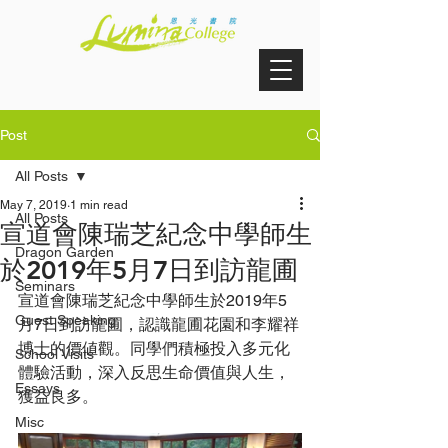
Post
All Posts
May 7, 2019
1 min read
All Posts
宣道會陳瑞芝紀念中學師生
Dragon Garden
於2019年5月7日到訪龍圃
Seminars
宣道會陳瑞芝紀念中學師生於2019年5
Guest Speaking
月7日到訪龍圃，認識龍圃花園和李耀祥
博士的價値觀。同學們積極投入多元化
School Visits
體驗活動，深入反思生命價值與人生，
Essays
獲益良多。
Misc