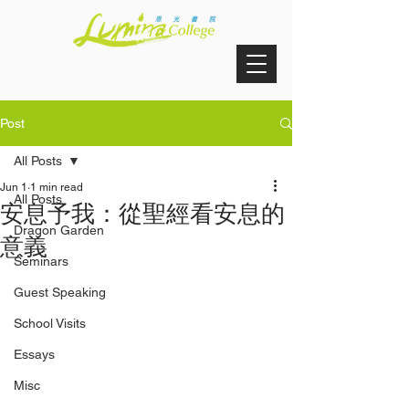
Post
All Posts
Jun 1
1 min read
All Posts
安息予我：從聖經看安息的
Dragon Garden
意義
Seminars
Guest Speaking
School Visits
Essays
Misc