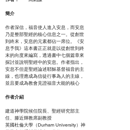
簡介
作者深信，福音使人進入安息，而安息
乃是整部聖經的核心信息之一。從創世
到終末，安息的元素都佔一席位。《安
息予我》這本書正正就是以從創世到終
末的向度來編寫，透過書中七個篇章來
探討並說明聖經中的安息。作者指出，
安息不但是聖經論述耶穌基督福音的主
線，也理應成為信徒行事為人的主線，
並且要成為教會見證福音大能的核心
作者介紹
建道神學院候任院長、聖經研究部主
任、滕近輝教席副教授
英國杜倫大學（Durham University）神