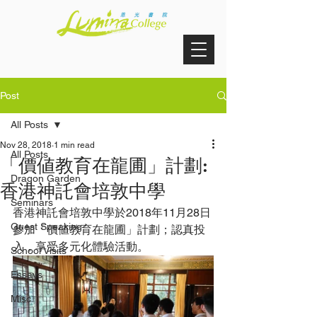
Post
All Posts
Nov 28, 2018
1 min read
All Posts
「價値教育在龍圃」計劃:
Dragon Garden
香港神託會培敦中學
Seminars
香港神託會培敦中學於2018年11月28日
Guest Speaking
參加「價値教育在龍圃」計劃；認真投
入，享受多元化體驗活動。
School Visits
Essays
Misc