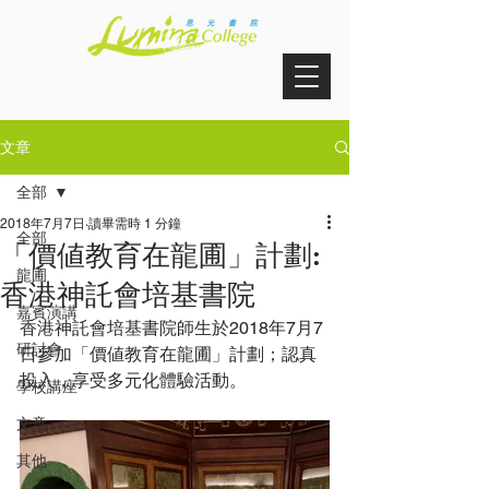
文章
全部
2018年7月7日
讀畢需時 1 分鐘
全部
「價値教育在龍圃」計劃:
龍圃
香港神託會培基書院
嘉賓演講
香港神託會培基書院師生於2018年7月7
研討會
日參加「價値教育在龍圃」計劃；認真
投入，享受多元化體驗活動。
學校講座
文章
其他