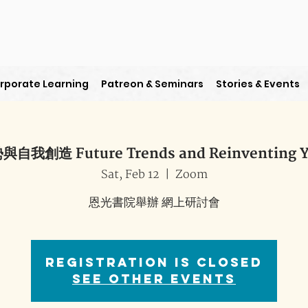
rporate Learning
Patreon & Seminars
Stories & Events
我創造 Future Trends and Reinventing Y
Sat, Feb 12
  |  
Zoom
恩光書院舉辦 網上研討會
Registration is Closed
See other events