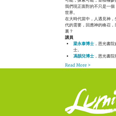
可能，探索可能，並積極參
我們現正面對的不只是一個
世界。
在大時代當中，人遇見神，
代的需要，回應神的喚召，
裏？
講員
梁永泰博士
，恩光書院
士。
馮韻兒博士
，恩光書院
Read More >