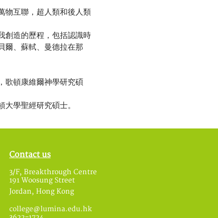
萬物互聯，超人類和後人類
我創造的歷程，包括認識時
貝爾、蘇軾、曼德拉在那
，歌頓康維爾神學研究碩
頓大學聖經研究碩士。
Contact us
3/F, Breakthrough Centre
191 Woosung Street
Jordan, Hong Kong
college@lumina.edu.hk
3622-1724